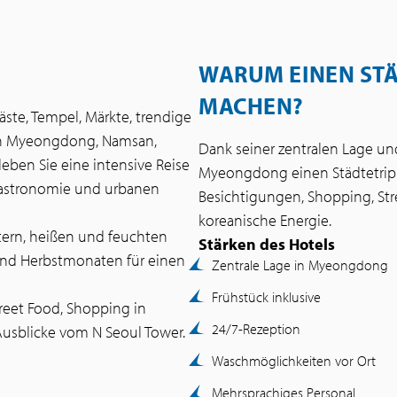
WARUM EINEN STÄ
MACHEN?
läste, Tempel, Märkte, trendige
hen Myeongdong, Namsan,
Dank seiner zentralen Lage und
ben Sie eine intensive Reise
Myeongdong einen Städtetrip 
 Gastronomie und urbanen
Besichtigungen, Shopping, St
koreanische Energie.
tern, heißen und feuchten
Stärken des Hotels
nd Herbstmonaten für einen
Zentrale Lage in Myeongdong
Frühstück inklusive
treet Food, Shopping in
24/7-Rezeption
usblicke vom N Seoul Tower.
Waschmöglichkeiten vor Ort
Mehrsprachiges Personal