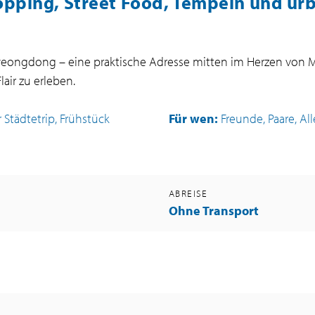
opping, Street Food, Tempeln und ur
yeongdong – eine praktische Adresse mitten im Herzen von 
air zu erleben.
Städtetrip, Frühstück
Für wen:
Freunde, Paare, Al
G
ABREISE
Ohne Transport