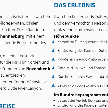
DAS ERLEBNIS
einer Landschaften – zwischen
Zwischen Küstenlandschaften, 
ildreservaten, lokalen
und dem Vermächtnis Nelson M
 Städten. Diese Rundreise
umfassende Immersion in das 
Johannesburg
, mit einem
Höhepunkte
Komplette Durchquerung des L
umfassende Entdeckung des
Entdeckung des Kaps der Gute
h, mit einer besonders
4×4-Safari im Addo-Nationalpar
für die Parks im Norden und
Safari in Hluhluwe und Entdeck
he Sommer, von
November bis
 zu entdecken.
Durchreise durch Eswatini, das 
uten Hoffnung, Weinstraße,
Besuch von Soweto und des Ha
ark, Blyde River Canyon,
Im Rundreiseprogramm ent
Besuch des Viertels Bo-Kaap und 
REISE
Entdeckung des Kaps der Gute