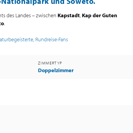
r-Nationalpark und Soweto.
hts des Landes – zwischen
Kapstadt
,
Kap der Guten
to
.
Naturbegeisterte, Rundreise-Fans
ZIMMERTYP
Doppelzimmer