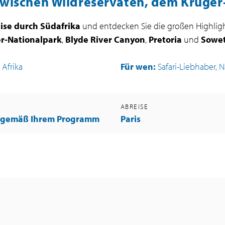
 Zwischen Wildreservaten, dem Kruge
ise durch Südafrika
und entdecken Sie die großen Highlig
r-Nationalpark
,
Blyde River Canyon
,
Pretoria
und
Sowe
 Afrika
Für wen:
Safari-Liebhaber, 
G
ABREISE
 gemäß Ihrem Programm
Paris