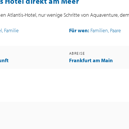
es Hotel direkt am Meer
chen Atlantis-Hotel, nur wenige Schritte von Aquaventure, d
, Familie
Für wen:
Familien, Paare
G
ABREISE
unft
Frankfurt am Main