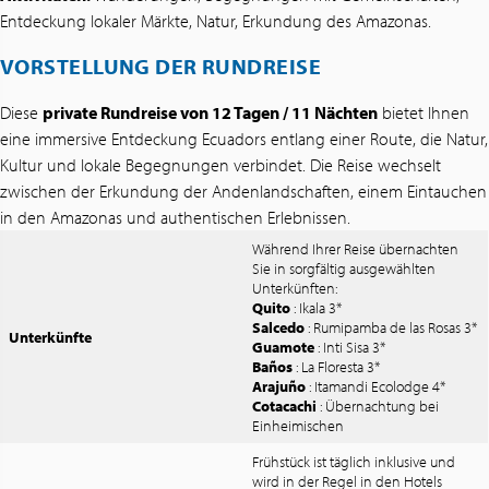
Entdeckung lokaler Märkte, Natur, Erkundung des Amazonas.
VORSTELLUNG DER RUNDREISE
Diese
private Rundreise von 12 Tagen / 11 Nächten
bietet Ihnen
eine immersive Entdeckung Ecuadors entlang einer Route, die Natur,
Kultur und lokale Begegnungen verbindet. Die Reise wechselt
zwischen der Erkundung der Andenlandschaften, einem Eintauchen
in den Amazonas und authentischen Erlebnissen.
Während Ihrer Reise übernachten
Sie in sorgfältig ausgewählten
Unterkünften:
Quito
: Ikala 3*
Salcedo
: Rumipamba de las Rosas 3*
Unterkünfte
Guamote
: Inti Sisa 3*
Baños
: La Floresta 3*
Arajuño
: Itamandi Ecolodge 4*
Cotacachi
: Übernachtung bei
Einheimischen
Frühstück ist täglich inklusive und
wird in der Regel in den Hotels