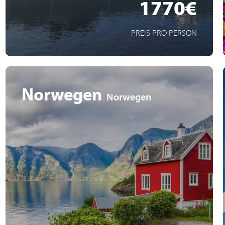
1770€
PREIS PRO PERSON
Norwegen
Norwegen
Imposante Fjorde und zauberhafte Schären
Norwegen zur schönsten Jahreszeit erleben