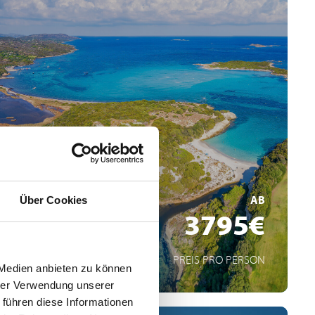
Spektakuläre Naturwunder Korsikas
Kleine Buchten fernab der großen Schiffsresorts
Abend in einem traditionellen Gasthaus im Herzen
Korsikas
MEHR ERFAHREN
AB
Über Cookies
3795€
PREIS PRO PERSON
 Medien anbieten zu können
hrer Verwendung unserer
 führen diese Informationen