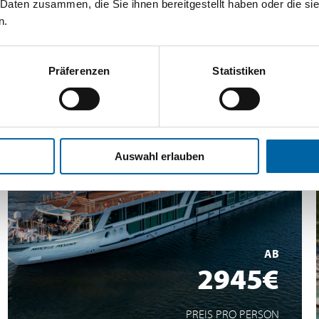
 Daten zusammen, die Sie ihnen bereitgestellt haben oder die s
Frankreich
n.
Rhône,
Flusskreuzfahrt entlang der Rhône &
Präferenzen
Statistiken
Saône
Auswahl erlauben
5* Flusskreuzfahrt
Gourmet-Vollpension
ein Fest für alle Sinne
AB
MEHR ERFAHREN
2945€
PREIS PRO PERSON