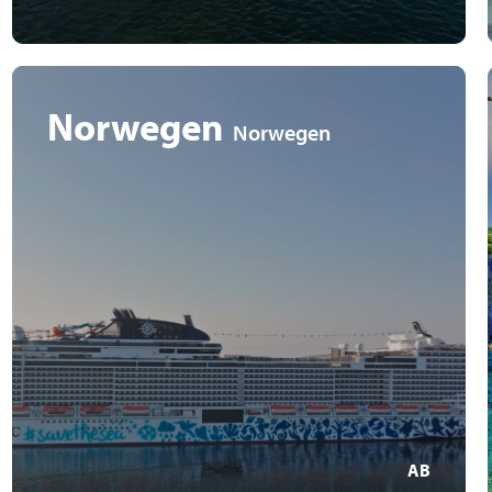
Norwegen
Norwegen
Beeindruckende Fjordlandschaft in Geiranger & Flåm
majestätische Wasserfälle, imposante
Berglandschaften
modernstes Kreuzfahrterlebnis
MEHR ERFAHREN
AB