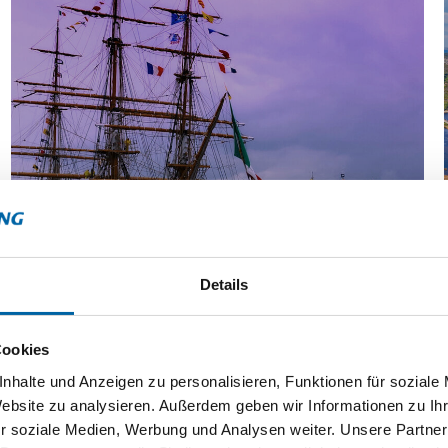
Das weltweit größte Treffen von Großseglern
Einzigartige Ausblicke auf die Seine
Paris bis in die Normandie
MEHR ERFAHREN
AB
Details
1865€
Cookies
PREIS PRO PERSON
nhalte und Anzeigen zu personalisieren, Funktionen für soziale
Website zu analysieren. Außerdem geben wir Informationen zu I
r soziale Medien, Werbung und Analysen weiter. Unsere Partner