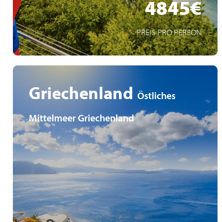
4845€
MEHR ERFAHREN
PREIS PRO PERSON
Griechenland
Östliches
Mittelmeer Griechenland
Neuer Yacht Club Bereich an Bord
Direktflüge ab Luxemburg