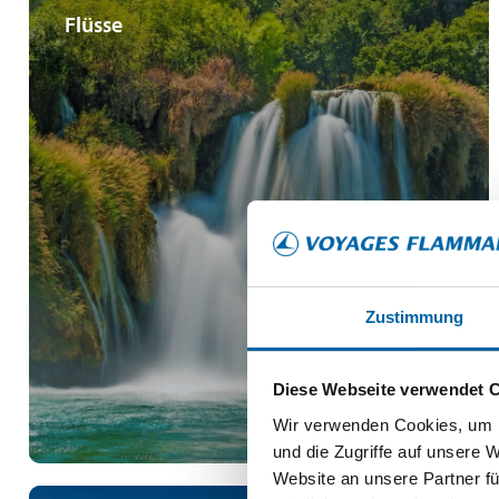
Flüsse
Die historische Altstadt von Zadar
Nationalpark Krka mit seinen Wasserfällen
UNESCO-Stadt Šibenik
MEHR ERFAHREN
AB
Zustimmung
2025€
Diese Webseite verwendet 
PREIS PRO PERSON
Wir verwenden Cookies, um I
und die Zugriffe auf unsere 
Website an unsere Partner fü