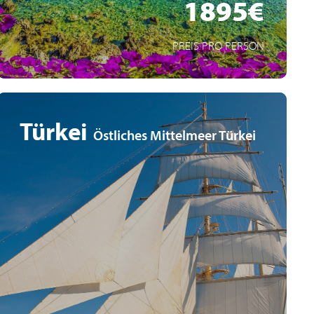
1895€
PREIS PRO PERSON
Türkei
Östliches Mittelmeer Türkei
Traumkulisse unter weißen Segeln
Privates Ambiente