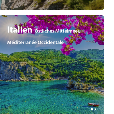
Italien
Östliches Mittelmeer,
Méditerranée Occidentale
Premium Alles Inklusive
Mediterrane Altstädte, traumhafte Küsten und
kulturelle Highlights
Pfingstferien
MEHR ERFAHREN
AB