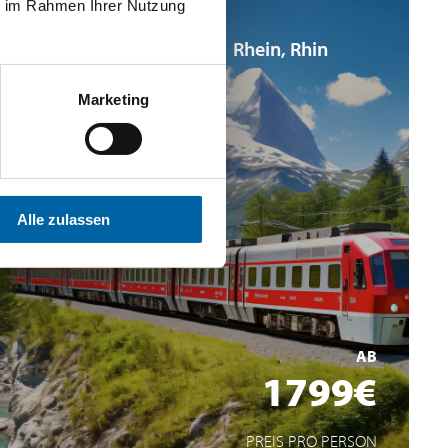
ie im Rahmen Ihrer Nutzung
Deutschland
Rhein, Rhin
Marketing
Alle zulassen
Reise mit dem „Glacier Express“
Die Insel Mainau, ein wahres Paradies für Blumen und
Pflanzen
AB
Kreuzfahrt durch das Herz der Schweiz
1799€
MEHR ERFAHREN
PREIS PRO PERSON