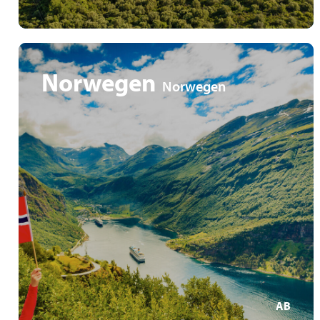
Norwegen
Norwegen
auf Kurs zur Mitternachtssonne
Traumziele zwischen Bergen, Geiranger und
Trondheim
Vom arktischen Tromsø bis zum Trollstigen am
Romsdalsfjord
AB