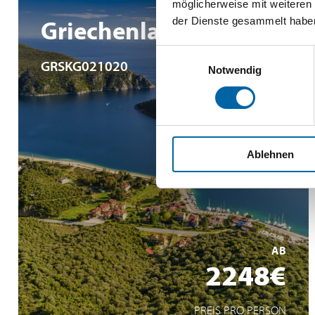
möglicherweise mit weiteren
Griechenland
der Dienste gesammelt habe
Griechenland,
Einwilligungsauswahl
GRSKG021020
Notwendig
Ablehnen
Abwechslungsreiches Wanderprogramm
Bootsfahrt Berg Athos
Entspannen am Strand
AB
MEHR ERFAHREN
2248€
PREIS PRO PERSON