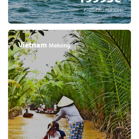
PREIS PRO PERSON
Vietnam
Mekong
Tempelanlagen von Angkor Wat
Kreuzfahrt von Vietnam nach Kambodscha
Kulturelle Höhepunkte Südostasiens: Entdeckung der
historischen Städte Saigon, Phnom Penh und Angkor