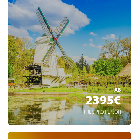
Viva All-Inclusive
Amsterdam über Nacht
Moderne Architekturmetropole Rotterdam
MEHR ERFAHREN
AB
2395€
PREIS PRO PERSON