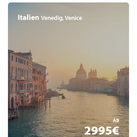
Italien
Venedig, Venice
Viva All-Inclusive
Viva Boutique-Schiff
Haute Cuisine an Land & an Bord
MEHR ERFAHREN
AB
2995€