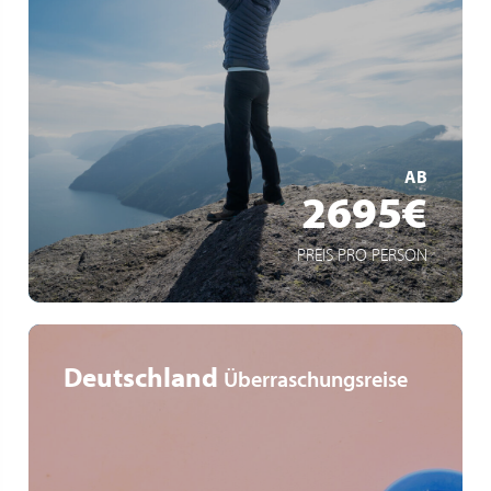
Einzigartige Natur der norwegischen Fjorde
Das Nordkap: nördlichste Spitze Europas
Nordische Kultur & authentische Gastfreundschaft
MEHR ERFAHREN
AB
2695€
PREIS PRO PERSON
Deutschland
Überraschungsreise