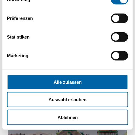
AB
4195€
Präferenzen
PREIS PRO PERSON
Statistiken
Marketing
Dänemark
Ostsee Kreuzfahrt
Alle zulassen
Auswahl erlauben
Ablehnen
Über Nacht in Stockholm
8 Länder in 11 Tagen