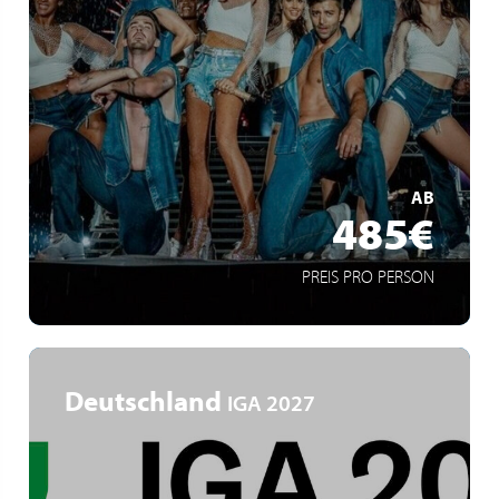
Köln
Arenatour
Spektakuläre Liveshow
MEHR ERFAHREN
AB
485€
PREIS PRO PERSON
Deutschland
IGA 2027