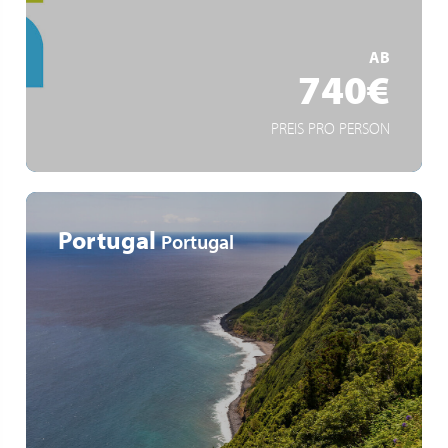
Gartenkunst und Industriekultur
MEHR ERFAHREN
AB
740€
PREIS PRO PERSON
Portugal
Portugal
Entdecken Sie sechs der neun Inseln der Azoren