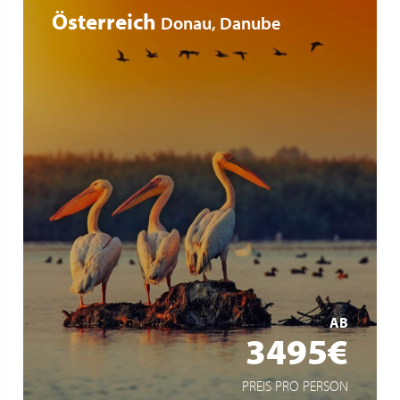
Österreich
Donau, Danube
extra lange Liegezeiten für intensive Reiseerlebnisse
Ganztagesausflug ins Donaudelta
lediglich 30% Single Zuschlag
MEHR ERFAHREN
AB
3495€
PREIS PRO PERSON