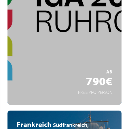
Ruhrgebiet
IGA Zukunftsgärten
Gartenkunst und Industriekultur
MEHR ERFAHREN
AB
790€
PREIS PRO PERSON
Frankreich
Südfrankreich,