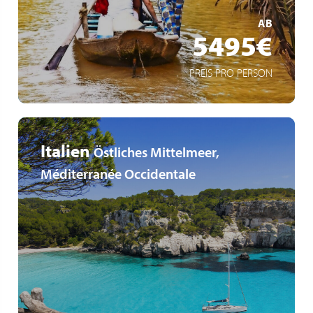
MEHR ERFAHREN
AB
5495€
PREIS PRO PERSON
Italien
Östliches Mittelmeer,
Méditerranée Occidentale
Kurs auf Apulien, Albanien und die Akropolis von Athen