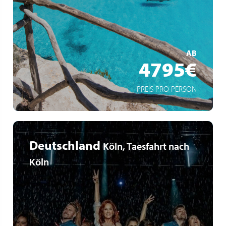
Von Rhodos und Kreta nach Neapel und Rom
Durchfahrt durch die Straße von Messina
MEHR ERFAHREN
AB
4795€
PREIS PRO PERSON
Deutschland
Köln, Taesfahrt nach
Köln