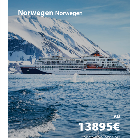
Norwegen
Norwegen
Auf der Suche nach Polarlichtern
Tierbeobachtungen in der Heimat von Rentieren,
Polarfüchsen, Walrossen und Eisbären
Norwegens Inside Passage: imposante Fjordwelten mit
Wikingerhistorie
MEHR ERFAHREN
AB
13895€