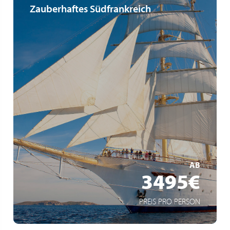
Zauberhaftes Südfrankreich
Traumkulisse unter weißen Segeln
Privates Ambiente
Segelregatta vor St. Tropez
MEHR ERFAHREN
AB
3495€
PREIS PRO PERSON