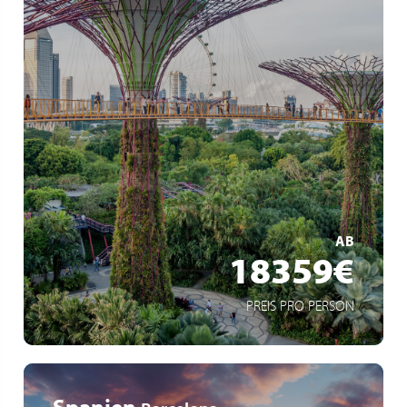
Weltreise
42 Zwischenstopps auf 6 Kontinenten
15 eingeschlossene Ausflüge
MEHR ERFAHREN
AB
18359€
PREIS PRO PERSON
Spanien