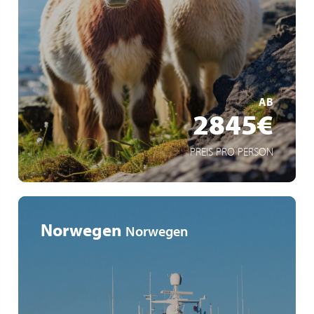
Naturwunder Islands
Sommer im Hohen Norden
Shetland-Insels
MEHR ERFAHREN
AB
2845€
PREIS PRO PERSON
Norwegen
Norwegen