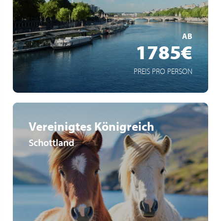
Schiff mit Schaufelradantrieb
MEHR ERFAHREN
AB
1785€
PREIS PRO PERSON
Vereinigtes Königreich
Schottland