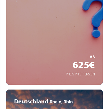
Wohin die Reise geht - bleibt geheim!
Überraschungsprogramm
Einzigartige Erlebnisse
MEHR ERFAHREN
AB
625€
PREIS PRO PERSON
Deutschland
Rhein, Rhin