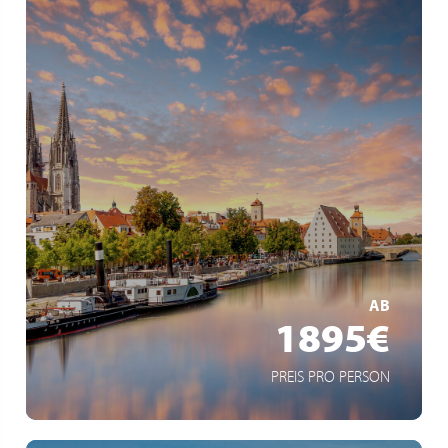
5* Flusskreuzfahrt
Gourmet-Vollpension
kurze Anreise
MEHR ERFAHREN
AB
1895€
PREIS PRO PERSON