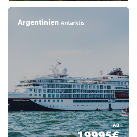
Argentinien
Antarktis
Tierparadies Antarktis & Südgeorgien
Expedition mitten ins ewige Eis
Auf den Spuren großer Polarforscher
MEHR ERFAHREN
AB
19995€