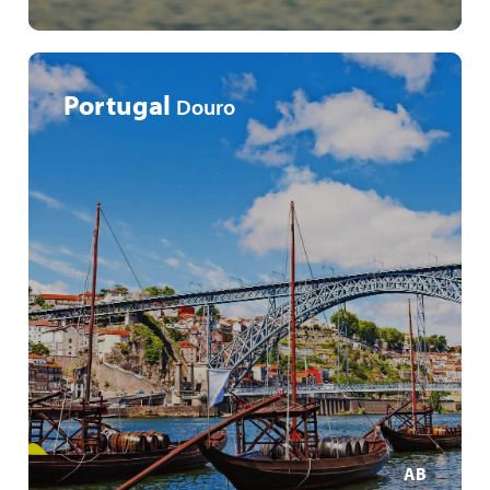
Portugal
Douro
Beliebteste Flusskreuzfahrt Europas
Universitätsstadt Salamanca
Weinbegleitung von Domaines Vinsmoselle
MEHR ERFAHREN
AB