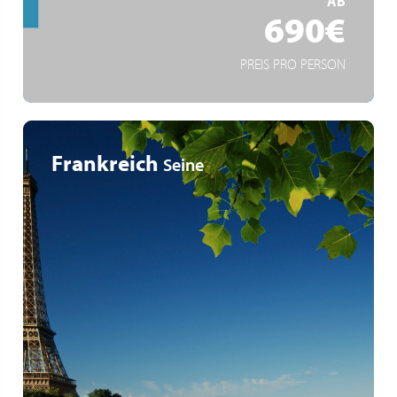
AB
690€
PREIS PRO PERSON
Frankreich
Seine
Schloss Fontainebleau
Im Herzen der Geschichte von Paris