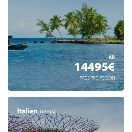
Inselparadiese im Indischen Ozean
Expeditionserlebnisse mit Zodiacs
Spektakuläre Vulkanlandschaften & exotische Tierwelt
MEHR ERFAHREN
AB
14495€
PREIS PRO PERSON
Italien
Genua