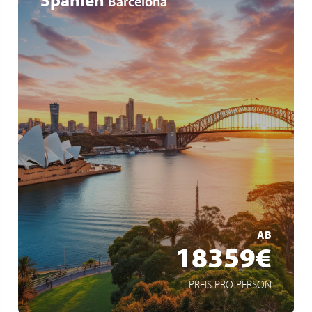
Barcelona
Weltreise
42 Zwischenstopps auf 6 Kontinenten
15 eingeschlossene Ausflüge
MEHR ERFAHREN
AB
18359€
PREIS PRO PERSON