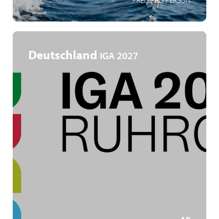
PREIS PRO PERSON
Deutschland
IGA 2027
Ruhrgebiet
IGA Zukunftsgärten
Gartenkunst und Industriekultur
MEHR ERFAHREN