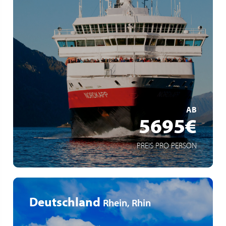
klassische Postschiffroute
Mythos Hurtigruten
Fjordlandschaft Norwegens mit 34 Häfen
MEHR ERFAHREN
AB
5695€
PREIS PRO PERSON
Deutschland
Rhein, Rhin