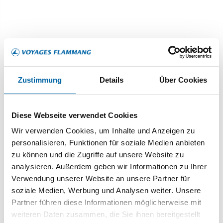
berühmte Kukulcán-Pyramide
faszinierendes S
bewundern, auch bekannt als "El
Augen.
Castillo".
Zustimmung
Details
Über Cookies
Diese Webseite verwendet Cookies
Wir verwenden Cookies, um Inhalte und Anzeigen zu
MEINE TIPPS
personalisieren, Funktionen für soziale Medien anbieten
zu können und die Zugriffe auf unsere Website zu
Für einen Familienurlaub oder um
analysieren. Außerdem geben wir Informationen zu Ihrer
Erholung und Entdeckung zu
Verwendung unserer Website an unsere Partner für
kombinieren, empfehle ich, in Playa del
soziale Medien, Werbung und Analysen weiter. Unsere
Carmen zu bleiben, um die weißen
Partner führen diese Informationen möglicherweise mit
Sandstrände zu genießen.
weiteren Daten zusammen, die Sie ihnen bereitgestellt