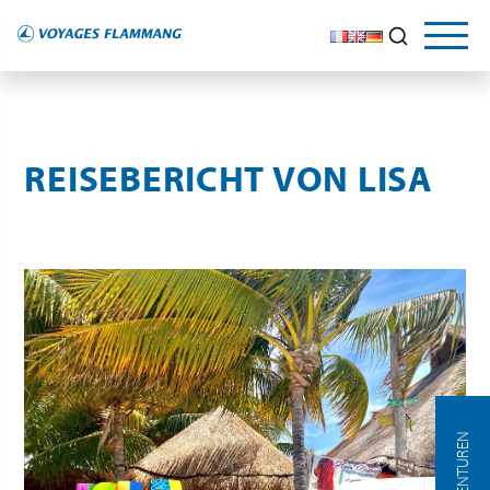
DER REISEFÜHRER
UNSERE TIPPS
Entdecken
und erkunden Sie
REISEBERICHT VON LISA
AGENTUREN