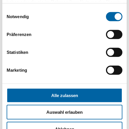
Und um den historischen Reichtum
haben oder die sie im Rahmen Ihrer Nutzung der Dienste
von Tulum mit der Schönheit der
gesammelt haben.
Einwilligungsauswahl
Inseln, Cenoten und
Notwendig
Naturschutzgebiete zu verbinden
(Delfine, Schildkröten, Vögel…).
Präferenzen
Für die Abenteuerlustigen empfehle
ich eine organisierte Rundreise zur
Erkundung von Yucatan, um tief in die
Statistiken
mexikanische Kultur einzutauchen.
Marketing
Alle zulassen
Auswahl erlauben
Ablehnen