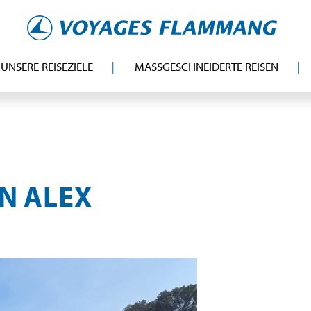
UNSERE REISEZIELE
MASSGESCHNEIDERTE REISEN
UNSERE TIPPS
DER REISEFÜHRER
Entdecken
und erkunden Sie
N ALEX