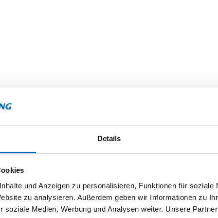
DIE GÄRTEN VON ALFÀBIA
Die Gärten von Alfàbia waren super! Die Gä
ihren Brunnen und ihrer üppigen Vegetati
e
Dort spazieren zu gehen, war wie in eine a
 der
versetzt zu werden. Der Wasserfall war auch 
beeindruckend! Es war ein wirklich entspa
ne
angenehmer Besuch, eine echte Oase der 
auf
Mallorcas.
ert. Es
ch
Details
Cookies
nhalte und Anzeigen zu personalisieren, Funktionen für soziale
Website zu analysieren. Außerdem geben wir Informationen zu I
r soziale Medien, Werbung und Analysen weiter. Unsere Partner