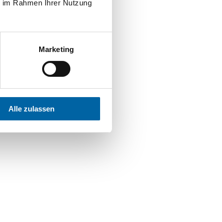
ie im Rahmen Ihrer Nutzung
n Sie nicht, die
Marketing
adas und die
l frei zu erkunden
n zu malerischen
me Wanderschuhe
Alle zulassen
ionen in die
be mich für eine
 Wunderbar!