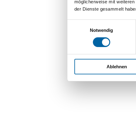
möglicherweise mit weiteren
der Dienste gesammelt habe
Einwilligungsauswahl
Für einen unver
Notwendig
lokalen kul
authentischen Pae
und ihre verste
Dörfern, die i
Ablehnen
mitzunehmen
abgelegenen Buc
LuxairTour