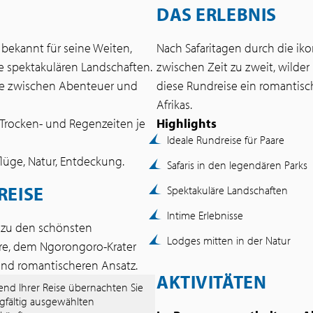
DAS ERLEBNIS
s, bekannt für seine Weiten,
Nach Safaritagen durch die ik
e spektakulären Landschaften.
zwischen Zeit zu zweit, wilde
ise zwischen Abenteuer und
diese Rundreise ein romantisc
Afrikas.
Trocken- und Regenzeiten je
Highlights
Ideale Rundreise für Paare
flüge, Natur, Entdeckung.
Safaris in den legendären Parks
REISE
Spektakuläre Landschaften
Intime Erlebnisse
e zu den schönsten
Lodges mitten in der Natur
ire, dem Ngorongoro-Krater
und romantischeren Ansatz.
AKTIVITÄTEN
nd Ihrer Reise übernachten Sie
rgfältig ausgewählten