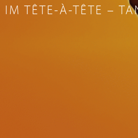
 IM TÊTE-À-TÊTE – T