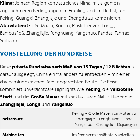
Klima:
Je nach Region kontrastreiches Klima, mit allgemein
angenehmeren Bedingungen im Frühling und im Herbst, um
Peking, Guangxi, Zhangjiajie und Chengdu zu kombinieren.
Aktivitäten:
Große Mauer, Rodeln, Reisfelder von Longji,
Bambusfloß, Zhangjiajie, Fenghuang, Yangshuo, Pandas, Fahrrad,
Seilbahn
VORSTELLUNG DER RUNDREISE
Diese
private Rundreise nach Maß von 15 Tagen / 12 Nächten
ist
darauf ausgelegt, China einmal anders zu entdecken – mit einer
abwechslungsreichen, familiengerechten Route. Die Reise
kombiniert unverzichtbare Highlights wie
Peking
, die
Verbotene
Stadt
und die
Große Mauer
mit spektakulären Natur-Etappen in
Zhangjiajie
,
Longji
und
Yangshuo
.
Peking – Große Mauer von Mutianyu
Reiseroute
– Zhangjiajie – Fenghuang – Longji
– Yangshuo – Chengdu – Dujiangyan
Mahlzeiten
Im Programm erwähnte Mahlzeiten