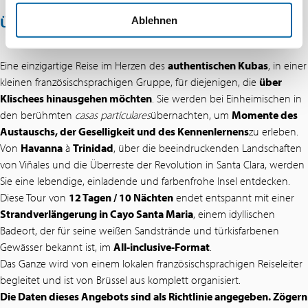
ÜBER DIESES ANGEBOT
Ablehnen
Eine einzigartige Reise im Herzen des
authentischen Kubas
, in einer
kleinen französischsprachigen Gruppe, für diejenigen, die
über
Klischees hinausgehen möchten
. Sie werden bei Einheimischen in
den berühmten
casas particulares
übernachten, um
Momente des
Austauschs, der Geselligkeit und des Kennenlernens
zu erleben.
Von
Havanna
à
Trinidad
, über die beeindruckenden Landschaften
von Viñales und die Überreste der Revolution in Santa Clara, werden
Sie eine lebendige, einladende und farbenfrohe Insel entdecken.
Diese Tour von
12 Tagen / 10 Nächten
endet entspannt mit einer
Strandverlängerung in Cayo Santa Maria
, einem idyllischen
Badeort, der für seine weißen Sandstrände und türkisfarbenen
Gewässer bekannt ist, im
All-inclusive-Format
.
Das Ganze wird von einem lokalen französischsprachigen Reiseleiter
begleitet und ist von Brüssel aus komplett organisiert.
Die Daten dieses Angebots sind als Richtlinie angegeben. Zögern