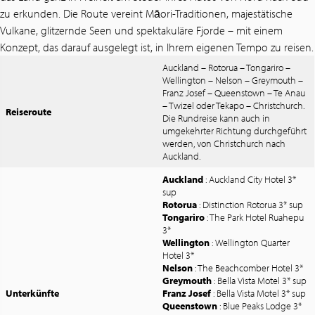
zu erkunden. Die Route vereint Māori-Traditionen, majestätische
Vulkane, glitzernde Seen und spektakuläre Fjorde – mit einem
Konzept, das darauf ausgelegt ist, in Ihrem eigenen Tempo zu reisen.
Auckland – Rotorua – Tongariro –
Wellington – Nelson – Greymouth –
Franz Josef – Queenstown – Te Anau
– Twizel oder Tekapo – Christchurch.
Reiseroute
Die Rundreise kann auch in
umgekehrter Richtung durchgeführt
werden, von Christchurch nach
Auckland.
Auckland
: Auckland City Hotel 3*
sup
Rotorua
: Distinction Rotorua 3* sup
Tongariro
: The Park Hotel Ruahepu
3*
Wellington
: Wellington Quarter
Hotel 3*
Nelson
: The Beachcomber Hotel 3*
Greymouth
: Bella Vista Motel 3* sup
Unterkünfte
Franz Josef
: Bella Vista Motel 3* sup
Queenstown
: Blue Peaks Lodge 3*