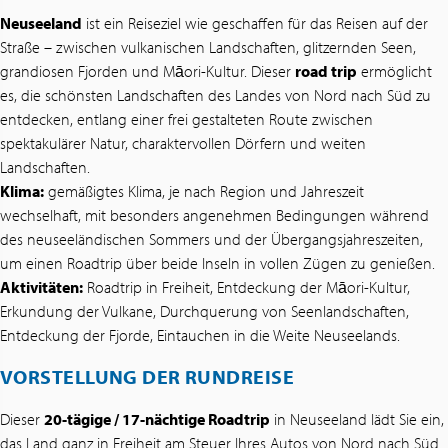
Neuseeland
ist ein Reiseziel wie geschaffen für das Reisen auf der
Straße – zwischen vulkanischen Landschaften, glitzernden Seen,
grandiosen Fjorden und Māori-Kultur. Dieser
road trip
ermöglicht
es, die schönsten Landschaften des Landes von Nord nach Süd zu
entdecken, entlang einer frei gestalteten Route zwischen
spektakulärer Natur, charaktervollen Dörfern und weiten
Landschaften.
Klima:
gemäßigtes Klima, je nach Region und Jahreszeit
wechselhaft, mit besonders angenehmen Bedingungen während
des neuseeländischen Sommers und der Übergangsjahreszeiten,
um einen Roadtrip über beide Inseln in vollen Zügen zu genießen.
Aktivitäten:
Roadtrip in Freiheit, Entdeckung der Māori-Kultur,
Erkundung der Vulkane, Durchquerung von Seenlandschaften,
Entdeckung der Fjorde, Eintauchen in die Weite Neuseelands.
VORSTELLUNG DER RUNDREISE
Dieser
20-tägige / 17-nächtige Roadtrip
in Neuseeland lädt Sie ein,
das Land ganz in Freiheit am Steuer Ihres Autos von Nord nach Süd