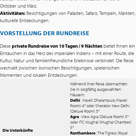
Oktober und März.
Aktivitäten:
Besichtigungen von Palästen, Safaris, Tempeln, Märkten,
kulturelle Entdeckungen.
VORSTELLUNG DER RUNDREISE
Diese
private Rundreise von 10 Tagen / 9 Nächten
bietet Ihnen ein
Eintauchen in das Herz des imperialen Indiens – mit einer Route, die
Kultur, Natur und familienfreundliche Erlebnisse verbindet. Die Reise
wechselt zwischen ikonischen Besichtigungen, spielerischen
Momenten und lokalen Entdeckungen.
Während Ihrer Reise übernachten
Sie in sorgfältig ausgewählten
Häusern:
Delhi
: Haveli Dharampura (Haveli
Room) 4* oder Sheraton New Delhi
(Deluxe Room) 5*
Agra
: View Agra (Deluxe Room) 5*
oder ITC Mughal (Mughal Chamber)
5*
Die Unterkünfte
Ranthambore
: The Tigress (Royal