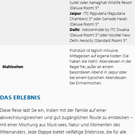
Suite) oder Aamaghati Wildlife Resort
(Deluxe Room) 5*
Jaipur
: ITC Rajputana (Rajputana
Chambers) 5* oder Samode Haveli
(Deluxe Room) 5*
Delhi
: Welcomhotel by ITC Dwarka
(Deluxe Room) 5* oder Novotel New
Delhi Aerocity (Standard Room) 5*
Frühstück ist täglich inklusive.
Mittagessen auf eigene Kosten (Sie
haben die Wahl). Abendessen in der
Mahlzeiten
Regel frei, außer an einem
besonderen Abend in Jaipur oder
bei einem typischen Abendessen
bei Einheimischen.
DAS ERLEBNIS
Diese Reise lädt Sie ein, Indien mit der Familie auf einer
abwechslungsreichen und gut zugänglichen Route zu entdecken –
mit einer Mischung aus Must-sees, Natur und Momenten des
Miteinanders. Jede Etappe bietet vielfältige Erlebnisse, die für alle