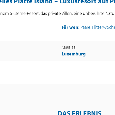
les Platte Island – Luxusresort auf P
einem 5-Sterne-Resort, das private Villen, eine unberührte Nat
Für wen:
Paare, Flitterwoch
G
ABREISE
Luxemburg
DAS ERLEBNIS