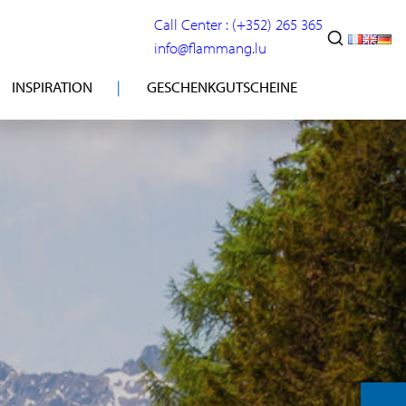
Call Center : (+352) 265 365
info@flammang.lu
INSPIRATION
GESCHENKGUTSCHEINE