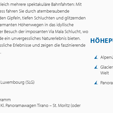
leich mehrere spektakuläre Bahnfahrten: Mit
ress fahren Sie durch atemberaubende
en Gipfeln, tiefen Schluchten und glitzernden
charmanten Höhenwegen in das idyllische
 der Besuch der imposanten Via Mala Schlucht, wo
 ein unvergessliches Naturerlebnis bieten.
HÖHEP
liche Erlebnisse und zeigen die faszinierende
.
Alpenü
Glacie
Welt
d Luxembourg (SLG)
Panora
ogramm
. Kl. Panoramawagen Tirano – St. Moritz (oder