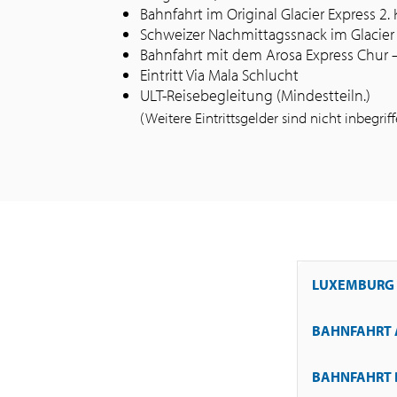
Bahnfahrt im Original Glacier Express 
Schweizer Nachmittagssnack im Glacier
Bahnfahrt mit dem Arosa Express Chur 
Eintritt Via Mala Schlucht
ULT-Reisebegleitung (Mindestteiln.)
(Weitere Eintrittsgelder sind nicht inbegrif
LUXEMBURG 
BAHNFAHRT 
Abfahrt um 06
am Nachmittag.
BAHNFAHRT 
Nach dem Früh