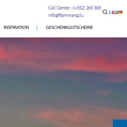
Call Center : (+352) 265 365
info@flammang.lu
INSPIRATION
GESCHENKGUTSCHEINE