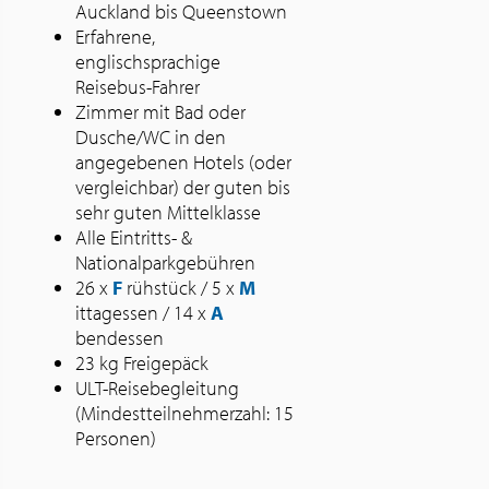
Auckland bis Queenstown
Erfahrene,
englischsprachige
Reisebus-Fahrer
Zimmer mit Bad oder
Dusche/WC in den
angegebenen Hotels (oder
vergleichbar) der guten bis
sehr guten Mittelklasse
Alle Eintritts- &
Nationalparkgebühren
26 x
F
rühstück / 5 x
M
ittagessen / 14 x
A
bendessen
23 kg Freigepäck
ULT-Reisebegleitung
(Mindestteilnehmerzahl: 15
Personen)