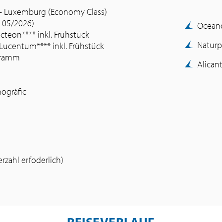
 – Luxemburg (Economy Class)
 05/2026)
Ocean
teon**** inkl. Frühstück
Naturp
Lucentum**** inkl. Frühstück
ogramm
Alican
nogràfic
zahl erfoderlich)