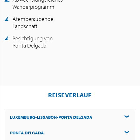
Wanderprogramm
Atemberaubende
Landschaft
Besichtigung von
Ponta Delgada
REISEVERLAUF
LUXEMBURG-LISSABON-PONTA DELGADA
PONTA DELGADA
Flug um 17.40 Uhr über Lissabon nach Ponta Delgada.