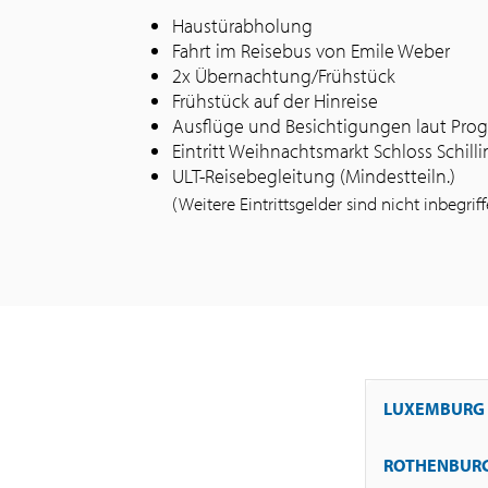
Haustürabholung
Fahrt im Reisebus von Emile Weber
2x Übernachtung/Frühstück
Frühstück auf der Hinreise
Ausflüge und Besichtigungen laut Pr
Eintritt Weihnachtsmarkt Schloss Schilli
ULT-Reisebegleitung (Mindestteiln.)
(Weitere Eintrittsgelder sind nicht inbegrif
LUXEMBURG -
ROTHENBURG 
Abfahrt in Lux