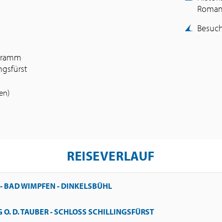
Romant
Besuch
ogramm
ngsfürst
fen)
REISEVERLAUF
 BAD WIMPFEN - DINKELSBÜHL
O. D. TAUBER - SCHLOSS SCHILLINGSFÜRST
emburg. Die Anreise erfolgt in Richtung Dinkelsbühl mit einem Zwis