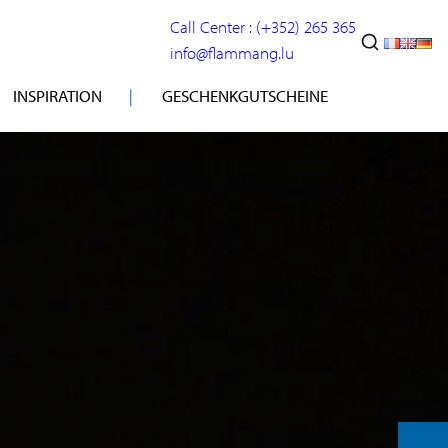
Call Center : (+352) 265 365
info@flammang.lu
INSPIRATION
GESCHENKGUTSCHEINE