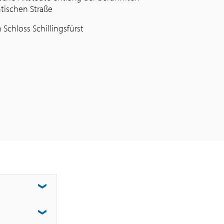
ischen Straße
 Schloss Schillingsfürst
chenstopp in