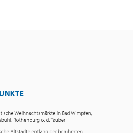
UNKTE
ische Weihnachtsmärkte in Bad Wimpfen,
sbühl, Rothenburg o. d. Tauber
ische Altstädte entlang der berühmten