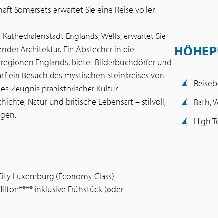
aft Somersets erwartet Sie eine Reise voller
Kathedralenstadt Englands, Wells, erwartet Sie
HÖHEP
nder Architektur. Ein Abstecher in die
sregionen Englands, bietet Bilderbuchdörfer und
arf ein Besuch des mystischen Steinkreises von
Reiseb
es Zeugnis prähistorischer Kultur.
ichte, Natur und britische Lebensart – stilvoll,
Bath, 
ngen.
High T
 City Luxemburg (Economy-Class)
lton**** inklusive Frühstück (oder