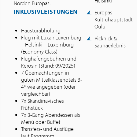
Helsinki
Norden Europas.
INKLUSIVLEISTUNGEN
Europas
Kultruhauptstadt
Oulu
Haustürabholung
Flug mit Luxair Luxemburg
Picknick &
– Helsinki – Luxemburg
Saunaerlebnis
(Economy Class)
Flughafengebühren und
Kerosin (Stand: 09/2025)
7 Übernachtungen in
guten Mittelklassehotels 3-
4* wie angegeben (oder
vergleichbar)
7x Skandinavisches
Frühstück
7x 3-Gang Abendessen als
Menü oder Buffet
Transfers- und Ausflüge
laut Programm