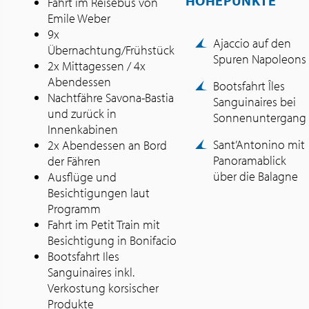
HÖHEPUNKTE
Fahrt im Reisebus von
Emile Weber
9x
Ajaccio auf den
Übernachtung/Frühstück
Spuren Napoleons
2x Mittagessen / 4x
Abendessen
Bootsfahrt Îles
Nachtfähre Savona-Bastia
Sanguinaires bei
und zurück in
Sonnenuntergang
Innenkabinen
Sant’Antonino mit
2x Abendessen an Bord
Panoramablick
der Fähren
über die Balagne
Ausflüge und
Besichtigungen laut
Programm
Fahrt im Petit Train mit
Besichtigung in Bonifacio
Bootsfahrt Iles
Sanguinaires inkl.
Verkostung korsischer
Produkte