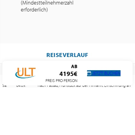
(Mindestteilnehmerzahl
erforderlich)
REISEVERLAUF
AB
TAG
DATUM
HAFEN
ANKUNFT
ABFAHRT
4195€
JETZT BUCHEN
Abholdienst von zuhause und Fahrt im Fernreisebus
PREIS PRO PERSON
Sa.
04.09.
nach Passau, Frühstück auf der Hinfahrt. Einschiffung an
Bord der VIVA TWO.
Sa.
04.09.
Passau (Deutschland)
–
15:00
So.
05.09.
Bratislava (Slowakei)
15:00
19:30
Mo.
06.09.
Kalocsa* (Ungarn)
13:30
14:00
Mo.
06.09.
Mohács* (Ungarn)
18:00
18:30