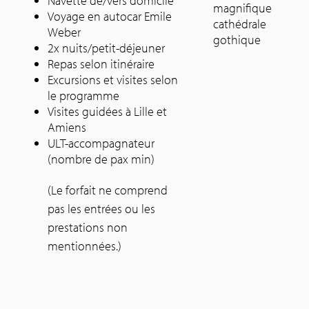
Navette de/vers domicile
magnifique
Voyage en autocar Emile
cathédrale
Weber
gothique
2x nuits/petit-déjeuner
Repas selon itinéraire
Excursions et visites selon
le programme
Visites guidées à Lille et
Amiens
ULT-accompagnateur
(nombre de pax min)
(Le forfait ne comprend
pas les entrées ou les
prestations non
mentionnées.)