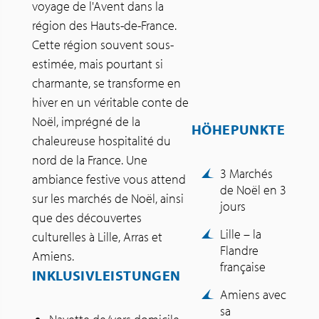
voyage de l'Avent dans la
région des Hauts-de-France.
Cette région souvent sous-
estimée, mais pourtant si
charmante, se transforme en
hiver en un véritable conte de
Noël, imprégné de la
HÖHEPUNKTE
chaleureuse hospitalité du
nord de la France. Une
3 Marchés
ambiance festive vous attend
de Noël en 3
sur les marchés de Noël, ainsi
jours
que des découvertes
Lille – la
culturelles à Lille, Arras et
Flandre
Amiens.
française
INKLUSIVLEISTUNGEN
Amiens avec
sa