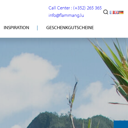
Call Center : (+352) 265 365
info@flammang.lu
INSPIRATION
GESCHENKGUTSCHEINE