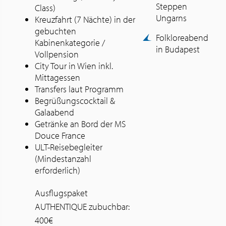
Steppen
Class)
Ungarns
Kreuzfahrt (7 Nächte) in der
gebuchten
Folkloreabend
Kabinenkategorie /
in Budapest
Vollpension
City Tour in Wien inkl.
Mittagessen
Transfers laut Programm
Begrüßungscocktail &
Galaabend
Getränke an Bord der MS
Douce France
ULT-Reisebegleiter
(Mindestanzahl
erforderlich)
Ausflugspaket
AUTHENTIQUE zubuchbar:
400€