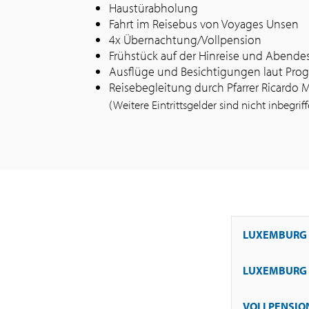
Haustürabholung
Fahrt im Reisebus von Voyages Unsen
4x Übernachtung/Vollpension
Frühstück auf der Hinreise und Abendes
Ausflüge und Besichtigungen laut Pr
Reisebegleitung durch Pfarrer Ricardo 
(Weitere Eintrittsgelder sind nicht inbegrif
LUXEMBURG 
LUXEMBURG 
Abfahrt in Lux
Narbonne (Frü
VOLLPENSION
Ankunft in de