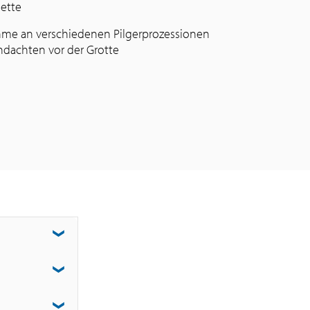
ette
hme an verschiedenen Pilgerprozessionen
dachten vor der Grotte
jon, Lyon,
hließendem