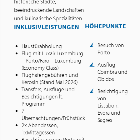
historische Städte,
beeindruckende Landschaften
und kulinarische Spezialitäten.
HÖHEPUNKTE
INKLUSIVLEISTUNGEN
Besuch von
Haustürabholung
Porto
Flug mit Luxair Luxemburg
– Porto/Faro – Luxemburg
Ausflug
(Economy Class)
Coimbra und
Flughafengebühren und
Obidos
Kerosin (Stand Mai 2026)
Transfers, Ausflüge und
Besichtigung
Besichtigungen lt.
von
Programm
Lissabon,
7
Evora und
Übernachtungen/Frühstück
Sagres
2x Abendessen,
1xMittagessen
Besichtigung von Porto mit