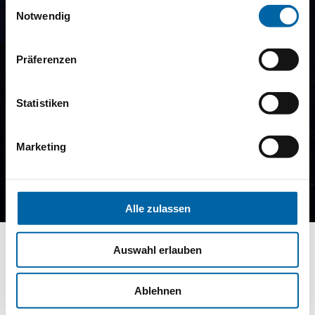
Einwilligungsauswahl
Notwendig
Präferenzen
Statistiken
Marketing
Alle zulassen
Auswahl erlauben
Ablehnen
MITTWOCH 30 DEZEMBER - SAMSTAG 2 JANUAR 2027