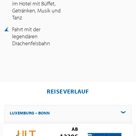
im Hotel mit Büffet,
Getränken, Musik und
Tanz
Fahrt mit der
legendären
Drachenfelsbahn
REISEVERLAUF
LUXEMBURG – BONN
BONN - SILVESTERBALL
Abfahrt in Luxemburg um 07.00 Uhr nach Bonn.
AB