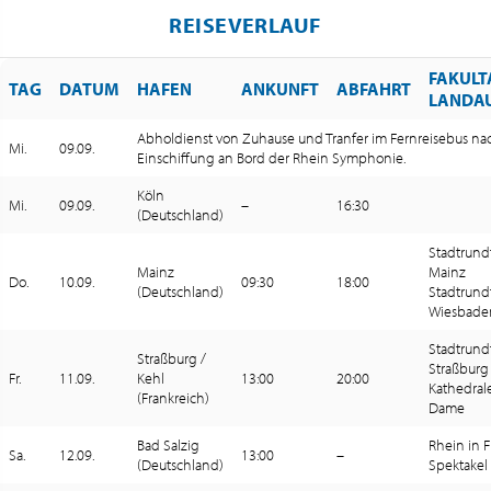
REISEVERLAUF
FAKULT
TAG
DATUM
HAFEN
ANKUNFT
ABFAHRT
LANDA
Abholdienst von Zuhause und Tranfer im Fernreisebus nac
Mi.
09.09.
Einschiffung an Bord der Rhein Symphonie.
Köln
Mi.
09.09.
–
16:30
(Deutschland)
Stadtrund
Mainz
Mainz
Do.
10.09.
09:30
18:00
(Deutschland)
Stadtrund
Wiesbade
Stadtrund
Straßburg /
Straßburg
Fr.
11.09.
Kehl
13:00
20:00
Kathedral
(Frankreich)
Dame
Bad Salzig
Rhein in
Sa.
12.09.
13:00
–
(Deutschland)
Spektakel