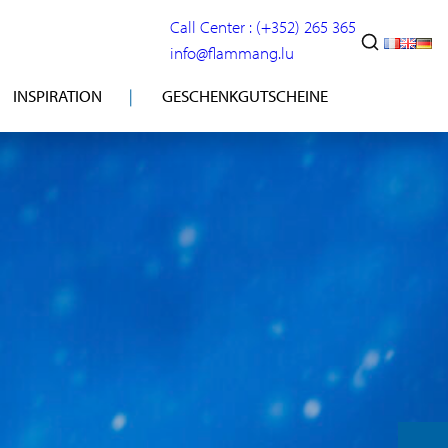
Call Center : (+352) 265 365
info@flammang.lu
INSPIRATION
GESCHENKGUTSCHEINE