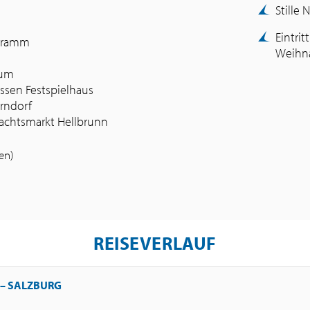
Stille
Eintri
ogramm
Weihna
eum
ossen Festspielhaus
erndorf
hnachtsmarkt Hellbrunn
fen)
REISEVERLAUF
– SALZBURG