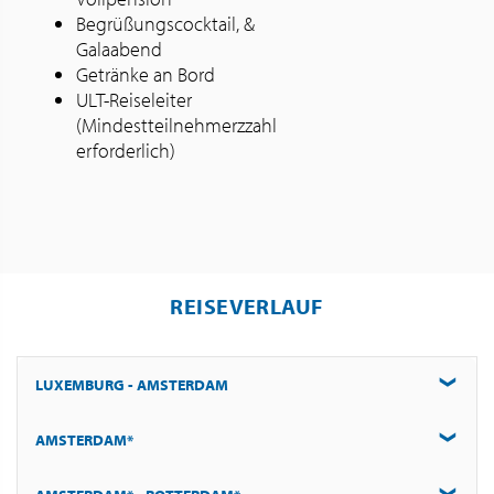
Begrüßungscocktail, &
Galaabend
Getränke an Bord
ULT-Reiseleiter
(Mindestteilnehmerzzahl
erforderlich)
REISEVERLAUF
LUXEMBURG - AMSTERDAM
AMSTERDAM*
Haustürabholung und Transfer im Fernreisebus nach
Amsterdam. Einschiffung gegen 18:00 Uhr. Vorstellung der