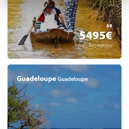
Les hauts lieux culturels de l’Asie du Sud-Est :
découverte des villes historiques de Saigon, Phnom
Penh et Angkor
MEHR ERFAHREN
AB
5495€
PREIS PRO PERSON
Guadeloupe
Guadeloupe