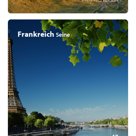
PREIS PRO PERSON
Frankreich
Seine
Château de Fontainebleau
Au cœur de l’Histoire de Paris
Bateau à roue à aubes
MEHR ERFAHREN