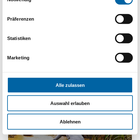
AB
18359€
Präferenzen
PREIS PRO PERSON
Statistiken
Marketing
Vietnam
Mekong
Alle zulassen
Auswahl erlauben
Temples d’Angkor Wat
Ablehnen
Croisière du Vietnam au Cambodge