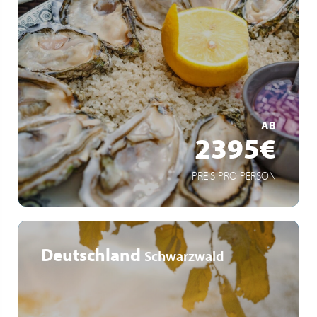
Viva All-Inclusive
Viva Boutique-Schiff
Haute Cuisine an Land & an Bord
MEHR ERFAHREN
AB
2395€
PREIS PRO PERSON
Deutschland
Schwarzwald