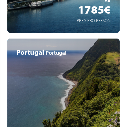
AB
1785€
PREIS PRO PERSON
Portugal
Portugal
Découverte de six des neuf îles des Açores
Nature unique (volcan, formations géologiques,
végétation luxuriante)