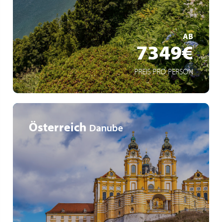
Une excursion incluse par jour, menée par des guides
locaux
MEHR ERFAHREN
AB
7349€
PREIS PRO PERSON
Österreich
Danube
La Puszta, au cœur des steppes sauvages de Hongrie