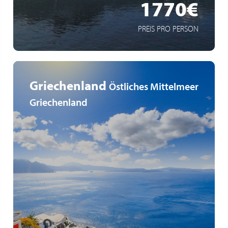
1770€
PREIS PRO PERSON
Griechenland
Östliches Mittelmeer
Griechenland
Nouveau espace Yacht Club à bord
Vols directs à partir du Luxembourg
Forfait boissons "EASY" inclus