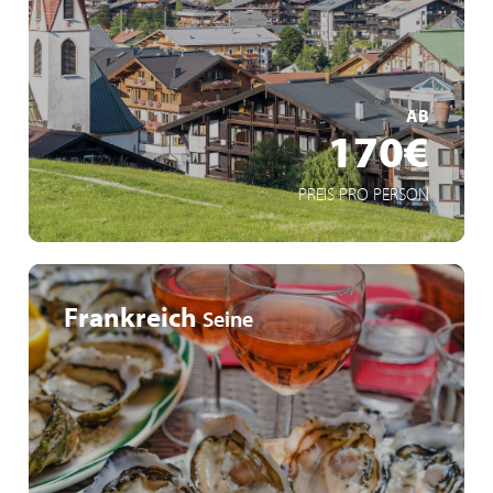
Mit Hotelübernachtung oder nur die Busreise
White Night Seefeld 14.August 2026
MEHR ERFAHREN
AB
170€
PREIS PRO PERSON
Frankreich
Seine