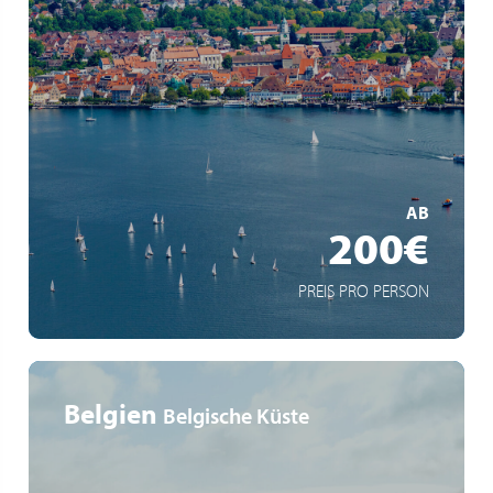
Buspendel nach Friedrichshafen und Überlingen
Ausgewählte Partnerhotels
MEHR ERFAHREN
AB
200€
PREIS PRO PERSON
Belgien
Belgische Küste