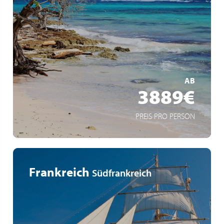
Paysages naturels exceptionnels
Culture et les traditions guadeloupéennes
Marie-Galante en bateau
MEHR ERFAHREN
AB
3889€
PREIS PRO PERSON
Frankreich
Südfrankreich