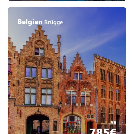
Belgien
Brügge
Stadtführung in Brügge
Möglichkeit eines Ausflugs nach Antwerpen oder
Ostende
MEHR ERFAHREN
AB
785€