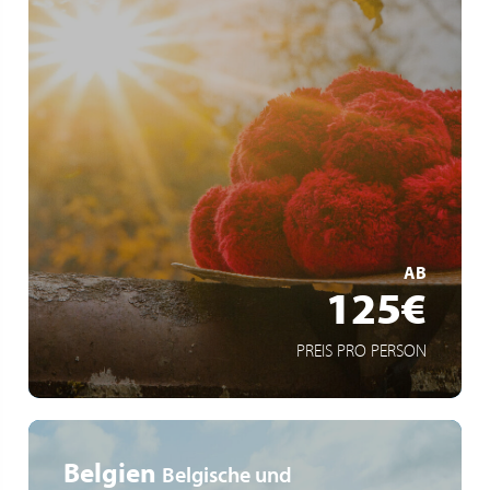
Buspendel nach Freudenstadt, Hinterzarten und Titisee
Ausgewählte Partnerhotels
Tal X Gartenschau 2025 in Freudenstadt und
Baiersbronn
MEHR ERFAHREN
AB
125€
PREIS PRO PERSON
Belgien
Belgische und