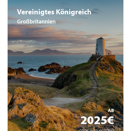
Vereinigtes Königreich
Großbritannien
Forfait boissons plus inclus
Bateau à taille humaine
Joyaux des îles Britanniques
MEHR ERFAHREN
AB
2025€