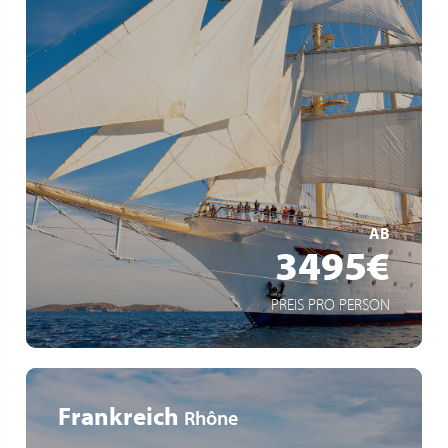
Un décor de rêve sous les voiles blanches
Une ambiance intimiste
Régate au large de Saint-Tropez
MEHR ERFAHREN
AB
3495€
PREIS PRO PERSON
Frankreich
Rhône