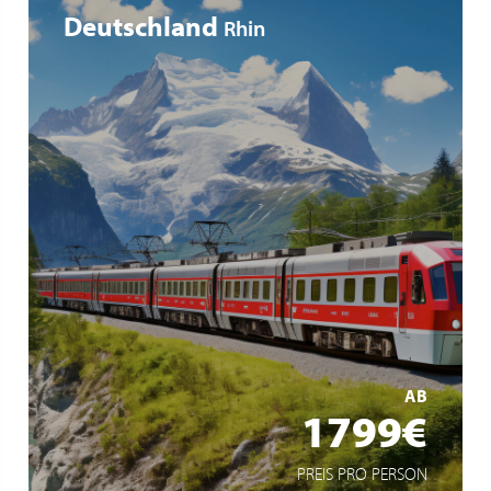
Deutschland
Rhin
Voyage à bord du “ Glacier Express ”
L’île Mainau, véritable paradis des fleurs et des plantes
Croisière époustouflante au cœur de la Suisse
MEHR ERFAHREN
AB
1799€
PREIS PRO PERSON