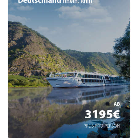
Rhein, Rhin
5* Flusskreuzfahrt
Gourmet-Vollpension
über Nacht in Amsterdam
MEHR ERFAHREN
AB
3195€
PREIS PRO PERSON