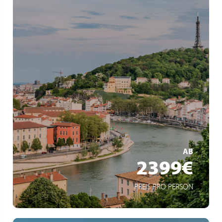
Dîner à l'Abbaye de Collonges -Paul Bocuse
Les gorges de l'Ardèche, plus beau canyon d'Europe
La Camargue, ses paysages et ses manades
MEHR ERFAHREN
AB
2399€
PREIS PRO PERSON