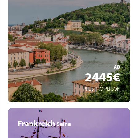
Dîner à l'Abbaye de Collonges -Paul Bocuse
Les gorges de l'Ardèche, plus beau canyon d'Europe
La Camargue, ses paysages et ses manades
MEHR ERFAHREN
AB
2445€
PREIS PRO PERSON
Frankreich
Seine