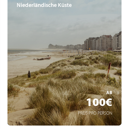
Niederländische Küste
Buspendel an die Küste
Wöchentlich jeden Samstag
Cadzand-Bad - Knokke - Blankenberge - De Haan -
Ostende - De Panne
MEHR ERFAHREN
AB
100€
PREIS PRO PERSON