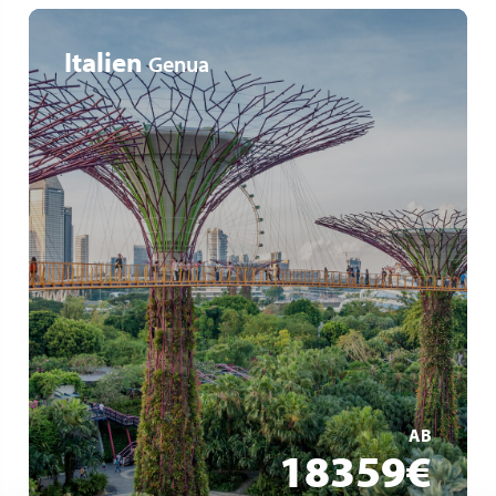
Italien
Genua
Tour du monde
42 escales 6 continents
15 excursions incluses
MEHR ERFAHREN
AB
18359€