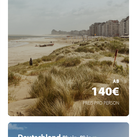
Buspendel an die Küste
4 Tage Kurzreise
Cadzand-Bad - Knokke - Blankenberge - De Haan -
Ostende - De Panne/Nieuwpoort
MEHR ERFAHREN
AB
140€
PREIS PRO PERSON
Deutschland