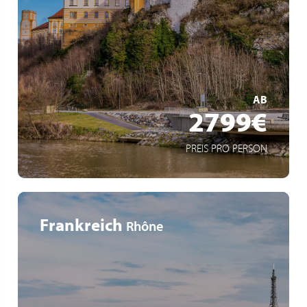
Budapest, capitale hongroise trépidante entre
prospérité passée et modernisme
Soirée folklorique à Budapest, danses et costumes
typiques de Hongrie
MEHR ERFAHREN
AB
2799€
PREIS PRO PERSON
Frankreich
Rhône