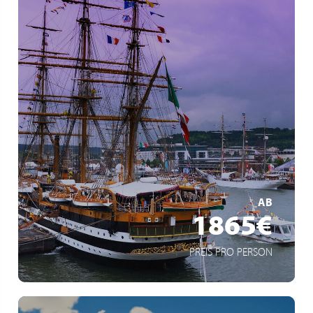
Plus important rassemblement de grands voiliers au
monde
Panoramas exceptionnels de la Seine
Découverte de la Seine
MEHR ERFAHREN
AB
1865€
PREIS PRO PERSON