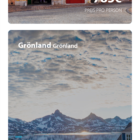
PREIS PRO PERSON
Grönland
Grönland
10 Tage arktisches Abenteuer
Mythos: Diskobucht (Grönland)
Abstecher nach Irland & Island
MEHR ERFAHREN