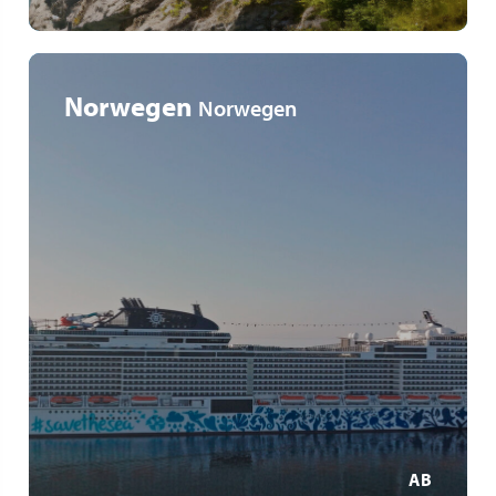
Norwegen
Norwegen
Les impressionnants paysages des fjords de Geiranger
et Flåm
Cascades majestueuses, paysages montagneux
grandioses
Croisière à la pointe de la modernité
MEHR ERFAHREN
AB