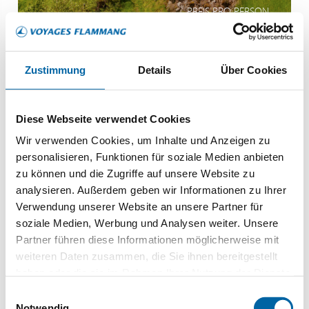
PREIS PRO PERSON
Zustimmung
Details
Über Cookies
Frankreich
Lourdes
Diese Webseite verwendet Cookies
Wir verwenden Cookies, um Inhalte und Anzeigen zu
personalisieren, Funktionen für soziale Medien anbieten
zu können und die Zugriffe auf unsere Website zu
analysieren. Außerdem geben wir Informationen zu Ihrer
Besichtigung der Basilika und der Grotte und
Verwendung unserer Website an unsere Partner für
Pilgerprozessionen
soziale Medien, Werbung und Analysen weiter. Unsere
Partner führen diese Informationen möglicherweise mit
Besuch der Rosaire-Kirche und dem Haus der
weiteren Daten zusammen, die Sie ihnen bereitgestellt
Bernadette
haben oder die sie im Rahmen Ihrer Nutzung der Dienste
Teilnahme an verschiedenen Pilgerprozessionen und
gesammelt haben.
Einwilligungsauswahl
Andachten vor der Grotte
Notwendig