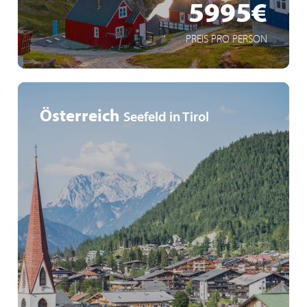
5995€
PREIS PRO PERSON
Österreich
Seefeld in Tirol
4 Abfahrtstermine im Sommer 2026
Mit Hotelübernachtung oder nur die Busreise
White Night Seefeld 14.August 2026