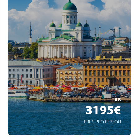
Hauptstadt Helsinki
Europas Kultruhauptstadt Oulu
Picknick & Saunaerlebnis
MEHR ERFAHREN
AB
3195€
PREIS PRO PERSON