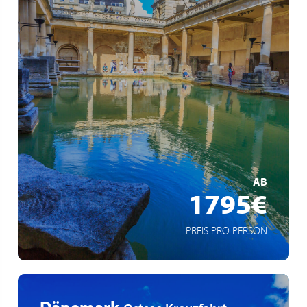
Reisebgleitung durch Bath-Expertin Dominique
Bath, Wells, Costwolds, Stonehenge
High Tea
MEHR ERFAHREN
AB
1795€
PREIS PRO PERSON
Dänemark