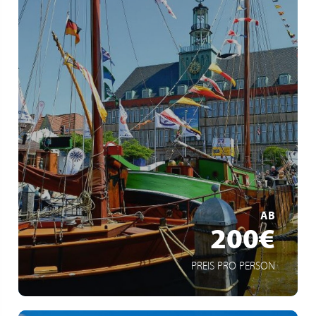
Weite Strände und Dünen
Gesunde Seeluft
Ostfriesischen Inseln entdecken
MEHR ERFAHREN
AB
200€
PREIS PRO PERSON