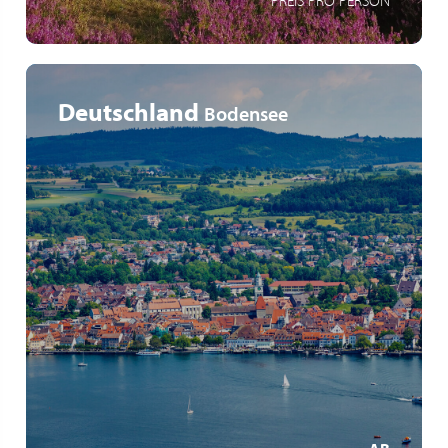
PREIS PRO PERSON
Deutschland
Bodensee
Buspendel nach Friedrichshafen und Überlingen
Ausgewählte Partnerhotels
MEHR ERFAHREN