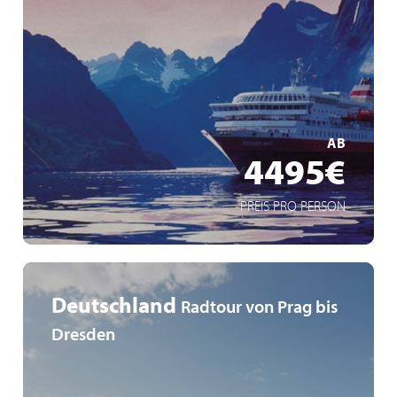
klassische Postschiffroute
Mythos Hurtigruten
Fjordlandschaft Norwegens mit 34 Häfen
MEHR ERFAHREN
AB
4495€
PREIS PRO PERSON
Deutschland
Radtour von Prag bis
Dresden