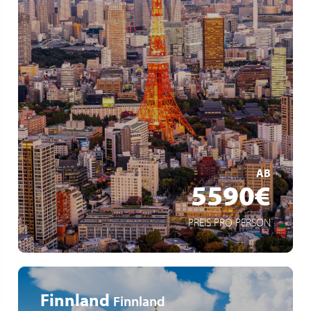
Stadtbesichtung Tokyo
Besichtigung von Osaka und Kyoto
Besuch von Kobe
MEHR ERFAHREN
AB
5590€
PREIS PRO PERSON
Finnland
Finnland