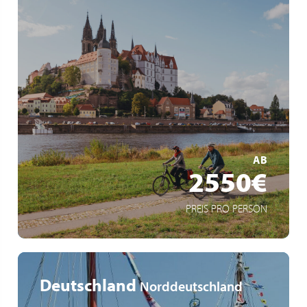
Radreiseleitung mit Dany Portzenem
Leichte bis mittlere Etappen – ideal für Genussradler
Radeln entlang der Moldau und Elbe
MEHR ERFAHREN
AB
2550€
PREIS PRO PERSON
Deutschland
Norddeutschland