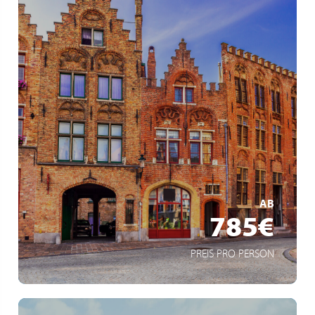
Stadtführung in Brügge
Möglichkeit eines Ausflugs nach Antwerpen oder
Ostende
MEHR ERFAHREN
AB
785€
PREIS PRO PERSON