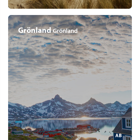
Grönland
Grönland
10 Tage arktisches Abenteuer
Mythos: Diskobucht (Grönland)
Abstecher nach Irland & Island
MEHR ERFAHREN
AB