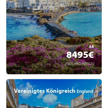
Über Nacht in Istanbul
Jetset-Flair in Mykonos
Passage der traumhaften Dardanellen
MEHR ERFAHREN
AB
8495€
PREIS PRO PERSON
Vereinigtes Königreich
England