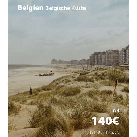
Belgien
Belgische Küste
Buspendel an die Küste
4 Tage Kurzreise
Cadzand-Bad - Knokke - Blankenberge - De Haan -
Ostende - De Panne/Nieuwpoort
MEHR ERFAHREN
AB
140€
PREIS PRO PERSON