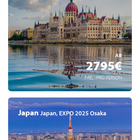
Die Puszta, im Herzen der wilden Steppen Ungarns
Folkloreabend in Budapest
MEHR ERFAHREN
AB
2795€
PREIS PRO PERSON
Japan
Japan, EXPO 2025 Osaka