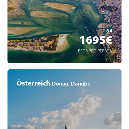
Muscadet Weinanbaugebiet
Schiffe, Salz und Strand
MEHR ERFAHREN
AB
1695€
PREIS PRO PERSON
Österreich
Donau, Danube