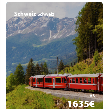
Schweiz
Schweiz
Alpenüberquerung im Bernina Express
Glacier Express im langsamsten Schnellzug der Welt
Panoramafahrt mit dem Arosa Express
MEHR ERFAHREN
AB
1635€