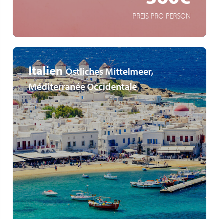
PREIS PRO PERSON
Italien
Östliches Mittelmeer,
Méditerranée Occidentale
Getränkepaket "EASY" inklusive
Trauminsel Mykonos
türkische Ägäisküste
MEHR ERFAHREN