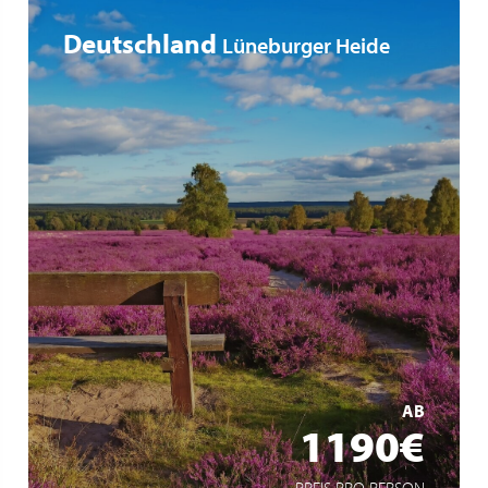
Deutschland
Lüneburger Heide
Die Heide in der schönsten Blütezeit
Lüneburg, die alte Hansestadt
Schiffshebewerk Scharnebeck
MEHR ERFAHREN
AB
1190€