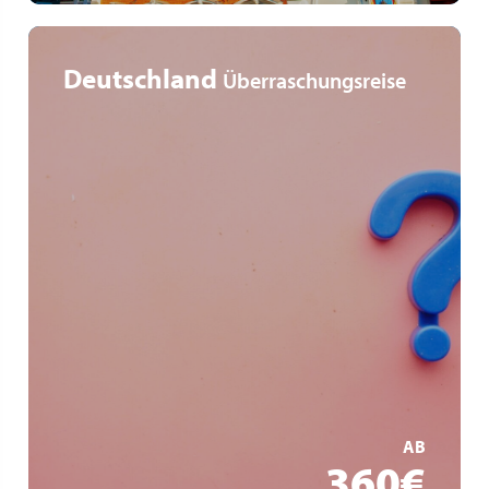
Deutschland
Überraschungsreise
Wohin die Reise geht - bleibt geheim!
Überraschungsprogramm
Einzigartige Erlebnisse
MEHR ERFAHREN
AB
360€