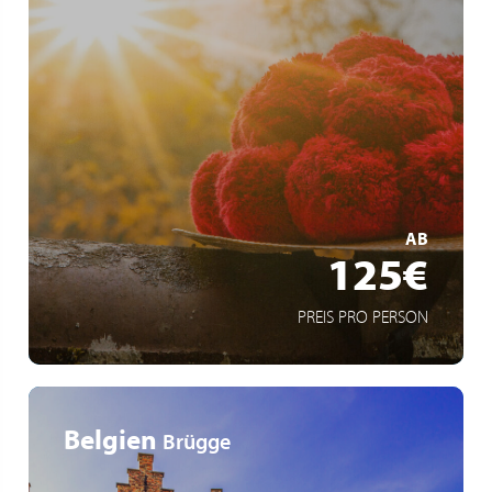
Buspendel nach Freudenstadt, Hinterzarten und Titisee
Ausgewählte Partnerhotels
Tal X Gartenschau 2025 in Freudenstadt und
Baiersbronn
MEHR ERFAHREN
AB
125€
PREIS PRO PERSON
Belgien
Brügge