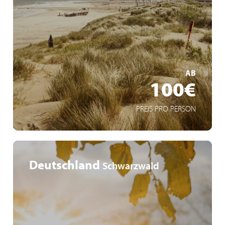
Buspendel an die Küste
Wöchentlich jeden Samstag
Cadzand-Bad - Knokke - Blankenberge - De Haan -
Ostende - De Panne
MEHR ERFAHREN
AB
100€
PREIS PRO PERSON
Deutschland
Schwarzwald