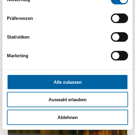
MEHR ERFAHREN
AB
1030€
Präferenzen
PREIS PRO PERSON
Statistiken
Marketing
Slowakei
Slowakei
Alle zulassen
Auswahl erlauben
Ablehnen
Europas Kulturhauptstadt Trencin
Nationalpark „Hohe Tatra“