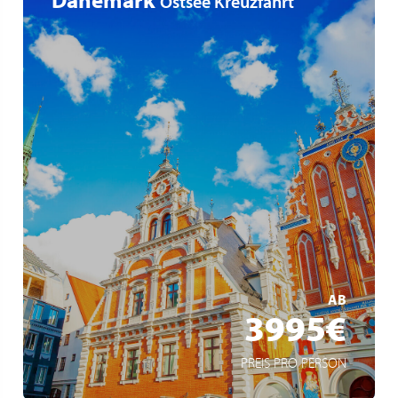
Ostsee Kreuzfahrt
Ostee intensiv
Über Nacht in Stockholm & Tallinn
UNESCO-Welterbe Riga und Gdansk, Stadt der
Erinnerung und Freiheit
MEHR ERFAHREN
AB
3995€
PREIS PRO PERSON