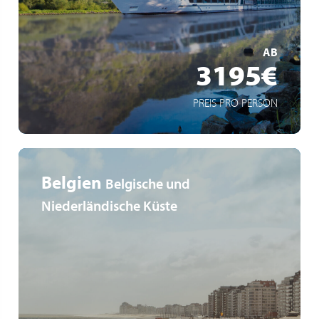
über Nacht in Amsterdam
MEHR ERFAHREN
AB
3195€
PREIS PRO PERSON
Belgien
Belgische und
Niederländische Küste