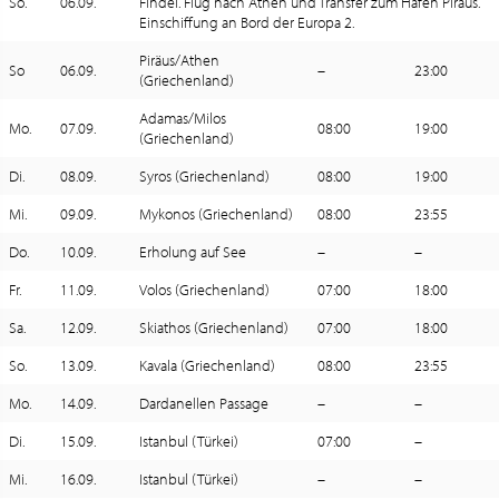
So.
06.09.
Findel. Flug nach Athen und Transfer zum Hafen Piräus.
Einschiffung an Bord der Europa 2.
Piräus/Athen
So
06.09.
–
23:00
(Griechenland)
Adamas/Milos
Mo.
07.09.
08:00
19:00
(Griechenland)
Di.
08.09.
Syros (Griechenland)
08:00
19:00
Mi.
09.09.
Mykonos (Griechenland)
08:00
23:55
Do.
10.09.
Erholung auf See
–
–
Fr.
11.09.
Volos (Griechenland)
07:00
18:00
Sa.
12.09.
Skiathos (Griechenland)
07:00
18:00
So.
13.09.
Kavala (Griechenland)
08:00
23:55
Mo.
14.09.
Dardanellen Passage
–
–
Di.
15.09.
Istanbul (Türkei)
07:00
–
Mi.
16.09.
Istanbul (Türkei)
–
–