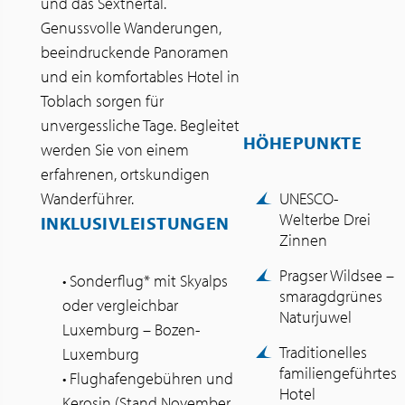
und das Sextnertal.
Genussvolle Wanderungen,
beeindruckende Panoramen
und ein komfortables Hotel in
Toblach sorgen für
unvergessliche Tage. Begleitet
HÖHEPUNKTE
werden Sie von einem
erfahrenen, ortskundigen
Wanderführer.
UNESCO-
Welterbe Drei
INKLUSIVLEISTUNGEN
Zinnen
Pragser Wildsee –
• Sonderflug* mit Skyalps
smaragdgrünes
oder vergleichbar
Naturjuwel
Luxemburg – Bozen-
Traditionelles
Luxemburg
familiengeführtes
• Flughafengebühren und
Hotel
Kerosin (Stand November