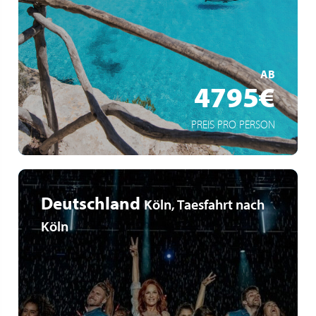
Von Rhodos und Kreta nach Neapel und Rom
Durchfahrt durch die Straße von Messina
MEHR ERFAHREN
AB
4795€
PREIS PRO PERSON
Deutschland
Köln, Taesfahrt nach
Köln