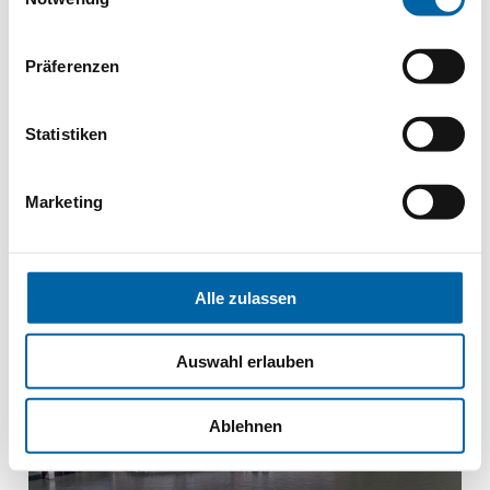
AB
2995€
Präferenzen
PREIS PRO PERSON
Statistiken
Marketing
Österreich
Donau, Danube
Alle zulassen
Auswahl erlauben
Ablehnen
Viva All-Inclusive
Kaiserliches Wien