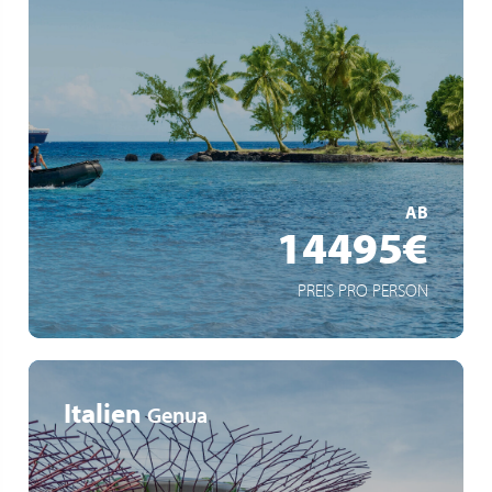
Inselparadiese im Indischen Ozean
Expeditionserlebnisse mit Zodiacs
Spektakuläre Vulkanlandschaften & exotische Tierwelt
MEHR ERFAHREN
AB
14495€
PREIS PRO PERSON
Italien
Genua