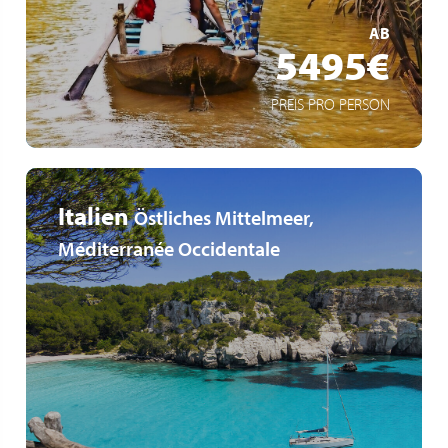
MEHR ERFAHREN
AB
5495€
PREIS PRO PERSON
Italien
Östliches Mittelmeer,
Méditerranée Occidentale
Kurs auf Apulien, Albanien und die Akropolis von Athen