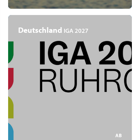
Deutschland
IGA 2027
Ruhrgebiet
IGA Zukunftsgärten
Gartenkunst und Industriekultur
MEHR ERFAHREN
AB