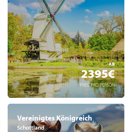
Viva All-Inclusive
Amsterdam über Nacht
Moderne Architekturmetropole Rotterdam
MEHR ERFAHREN
AB
2395€
PREIS PRO PERSON
Vereinigtes Königreich
Schottland