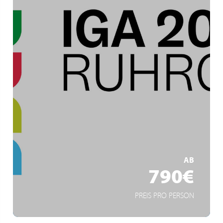
Ruhrgebiet
IGA Zukunftsgärten
Gartenkunst und Industriekultur
MEHR ERFAHREN
AB
790€
PREIS PRO PERSON