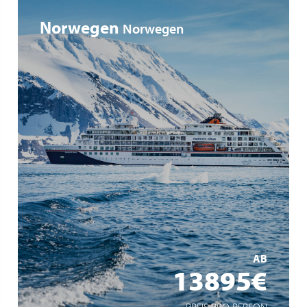
Norwegen
Norwegen
Auf der Suche nach Polarlichtern
Tierbeobachtungen in der Heimat von Rentieren,
Polarfüchsen, Walrossen und Eisbären
Norwegens Inside Passage: imposante Fjordwelten mit
Wikingerhistorie
MEHR ERFAHREN
AB
13895€