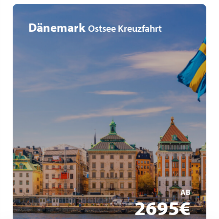
Dänemark
Ostsee Kreuzfahrt
Über Nacht in Stockholm
8 Länder in 11 Tagen
Kulturhauptstädte Europas
MEHR ERFAHREN
AB
2695€