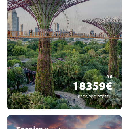
Weltreise
42 Zwischenstopps auf 6 Kontinenten
15 eingeschlossene Ausflüge
MEHR ERFAHREN
AB
18359€
PREIS PRO PERSON
Spanien