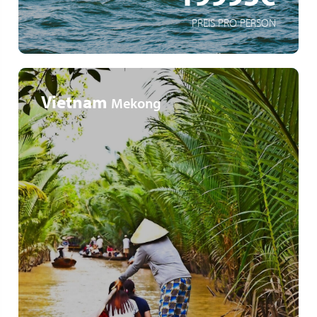
PREIS PRO PERSON
Vietnam
Mekong
Tempelanlagen von Angkor Wat
Kreuzfahrt von Vietnam nach Kambodscha
Kulturelle Höhepunkte Südostasiens: Entdeckung der
historischen Städte Saigon, Phnom Penh und Angkor