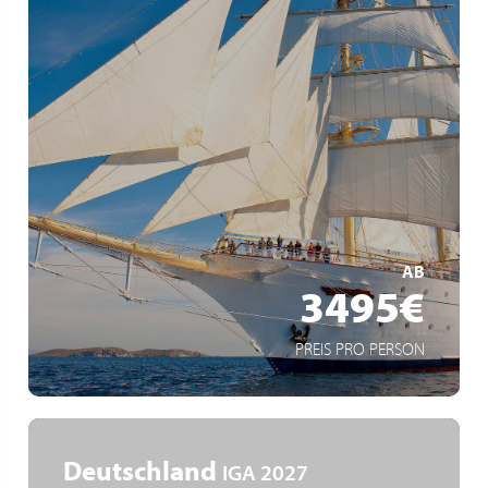
Traumkulisse unter weißen Segeln
Privates Ambiente
Segelregatta vor St. Tropez
MEHR ERFAHREN
AB
3495€
PREIS PRO PERSON
Deutschland
IGA 2027