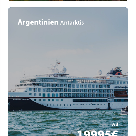
Argentinien
Antarktis
Tierparadies Antarktis & Südgeorgien
Expedition mitten ins ewige Eis
Auf den Spuren großer Polarforscher
MEHR ERFAHREN
AB
19995€