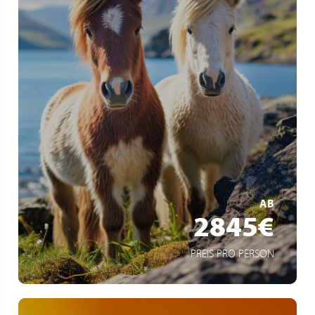
Naturwunder Islands
Sommer im Hohen Norden
Shetland-Insels
MEHR ERFAHREN
AB
2845€
PREIS PRO PERSON