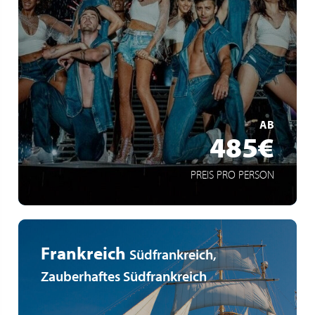
Köln
Arenatour
Spektakuläre Liveshow
MEHR ERFAHREN
AB
485€
PREIS PRO PERSON
Frankreich
Südfrankreich,
Zauberhaftes Südfrankreich