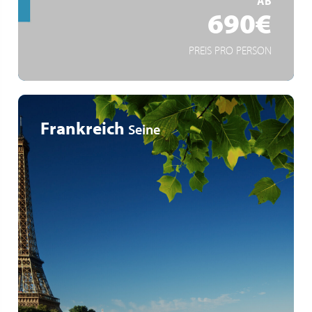
AB
690€
PREIS PRO PERSON
Frankreich
Seine
Schloss Fontainebleau
Im Herzen der Geschichte von Paris