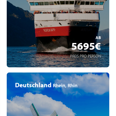
klassische Postschiffroute
Mythos Hurtigruten
Fjordlandschaft Norwegens mit 34 Häfen
MEHR ERFAHREN
AB
5695€
PREIS PRO PERSON
Deutschland
Rhein, Rhin