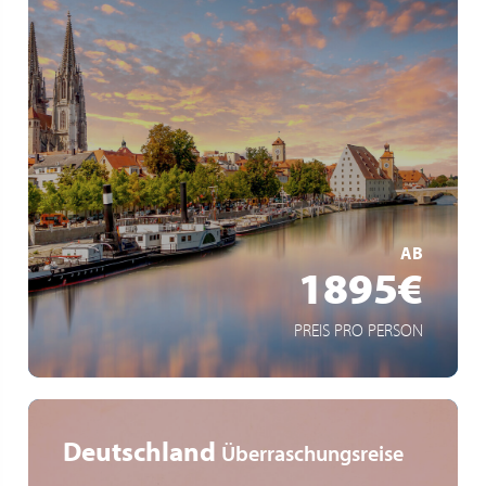
5* Flusskreuzfahrt
Gourmet-Vollpension
kurze Anreise
MEHR ERFAHREN
AB
1895€
PREIS PRO PERSON
Deutschland
Überraschungsreise