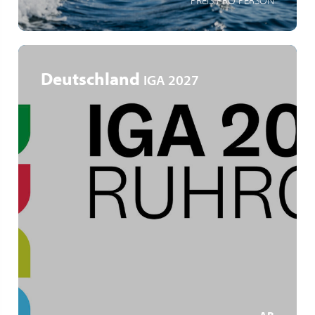
PREIS PRO PERSON
Deutschland
IGA 2027
Ruhrgebiet
IGA Zukunftsgärten
Gartenkunst und Industriekultur
MEHR ERFAHREN