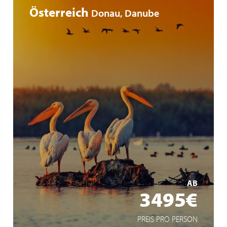
Österreich
Donau, Danube
extra lange Liegezeiten für intensive Reiseerlebnisse
Ganztagesausflug ins Donaudelta
lediglich 30% Single Zuschlag
MEHR ERFAHREN
AB
3495€
PREIS PRO PERSON