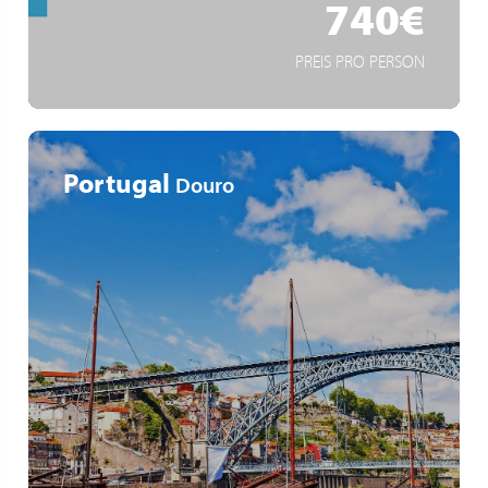
740€
PREIS PRO PERSON
Portugal
Douro
Beliebteste Flusskreuzfahrt Europas
Universitätsstadt Salamanca
Weinbegleitung von Domaines Vinsmoselle