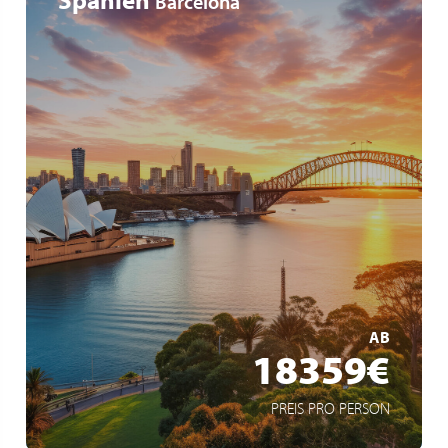
Barcelona
Weltreise
42 Zwischenstopps auf 6 Kontinenten
15 eingeschlossene Ausflüge
MEHR ERFAHREN
AB
18359€
PREIS PRO PERSON