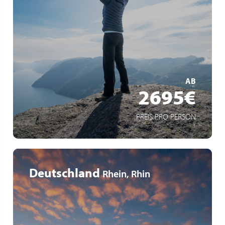
Einzigartige Natur der norwegischen Fjorde
Das Nordkap: nördlichste Spitze Europas
Nordische Kultur & authentische Gastfreundschaft
MEHR ERFAHREN
AB
2695€
PREIS PRO PERSON
Deutschland
Rhein, Rhin