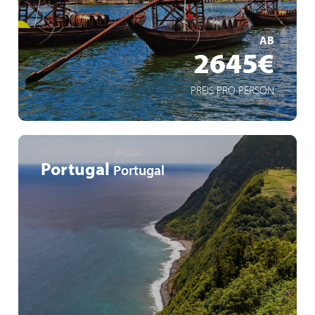
MEHR ERFAHREN
AB
2645€
PREIS PRO PERSON
Portugal
Portugal
Entdecken Sie sechs der neun Inseln der Azoren